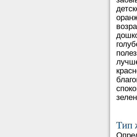
детск
оранж
возра
дошко
голуб
полез
лучше
красн
благо
споко
зеле
Тип 
Опре