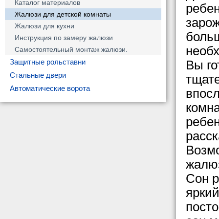
Каталог материалов
ребен
Жалюзи для детской комнаты
зарож
Жалюзи для кухни
больш
Инструкция по замеру жалюзи
необх
Самостоятельный монтаж жалюзи.
Защитные рольставни
Вы го
Стальные двери
тщате
Автоматические ворота
впосл
комна
ребе
расск
Возмо
жалюз
Сон р
яркий
посто