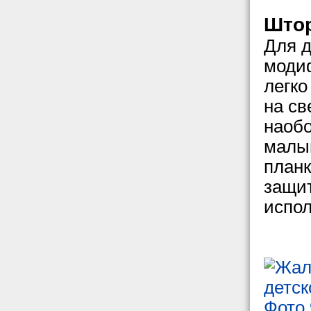
Штор
Для д
моди
легко
на св
наобо
малыш
планк
защит
испол