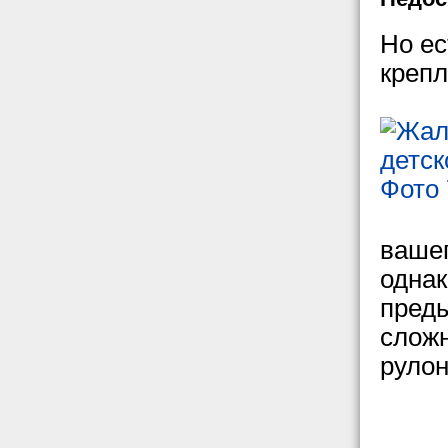
Но ес
крепл
вашег
однак
преды
сложн
рулон