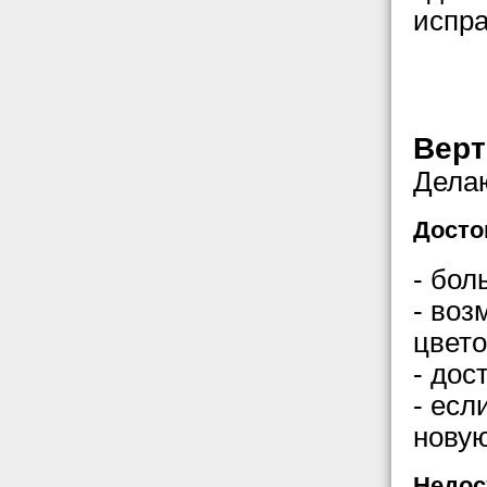
испра
Верт
Делаю
Досто
- бол
- воз
цвето
- дос
- есл
новую
Недос