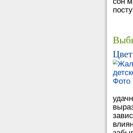
сон м
посту
Выби
Цвет
удачн
выраз
завис
влиян
забыв