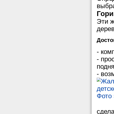
выбр
Гори
Эти ж
дерев
Досто
- ком
- про
подня
- воз
сдела