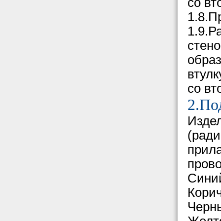
со вт
1.8.П
1.9.Р
стено
образ
втулк
со вт
2.По
Издел
(ради
прила
прово
Сини
Корич
Черны