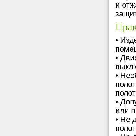
и отж
защит
Прав
• Изд
помещ
• Дви
выклю
• Нео
полот
полот
• Доп
или 
• Не 
полот