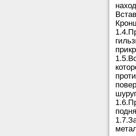
наход
Встав
Кронш
1.4.П
гильз
прик
1.5.В
котор
проти
повер
шуру
1.6.П
подня
1.7.З
метал