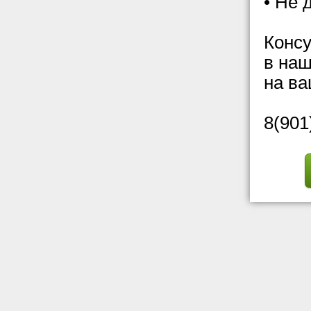
• Не 
Консу
в наш
на ва
8(901