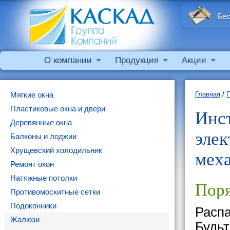
Бес
О компании
Продукция
Акции
Мягкие окна
Главная
/
Пластиковые окна и двери
Инст
Деревянные окна
элек
Балконы и лоджии
Хрущевский холодильник
мех
Ремонт окон
Натяжные потолки
Поря
Противомоскитные сетки
Подоконники
Распа
Жалюзи
Будьт