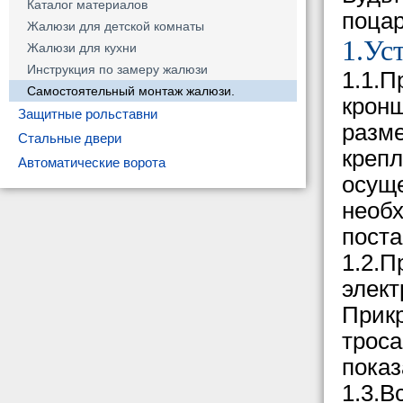
Каталог материалов
поцар
Жалюзи для детской комнаты
1.Ус
Жалюзи для кухни
Инструкция по замеру жалюзи
1.1.П
Самостоятельный монтаж жалюзи.
кронш
Защитные рольставни
разм
Стальные двери
крепл
Автоматические ворота
осуще
необх
поста
1.2.П
элект
Прикр
троса
показ
1.3.В