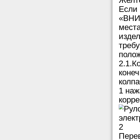
Желт
Если 
«ВНИЗ
места
издел
требу
полож
2.1.К
коне
колпа
1 наж
корре
Перев