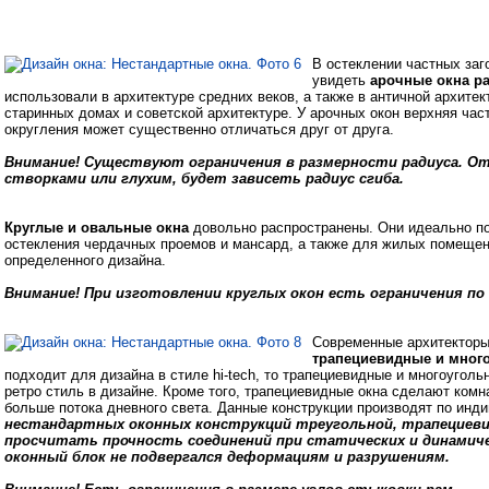
В остеклении частных за
увидеть
арочные окна р
использовали в архитектуре средних веков, а также в античной архитек
старинных домах и советской архитектуре. У арочных окон верхняя ча
округления может существенно отличаться друг от друга.
Внимание! Существуют ограничения в размерности радиуса. О
створками или глухим, будет зависеть радиус сгиба.
Круглые и овальные окна
довольно распространены. Они идеально п
остекления чердачных проемов и мансард, а также для жилых помеще
определенного дизайна.
Внимание! При изготовлении круглых окон есть ограничения по 
Современные архитекторы
трапециевидные и много
подходит для дизайна в стиле hi-tech, то трапециевидные и многоуго
ретро стиль в дизайне. Кроме того, трапециевидные окна сделают комн
больше потока дневного света. Данные конструкции производят по инд
нестандартных оконных конструкций треугольной, трапециев
просчитать прочность соединений при статических и динамиче
оконный блок не подвергался деформациям и разрушениям.