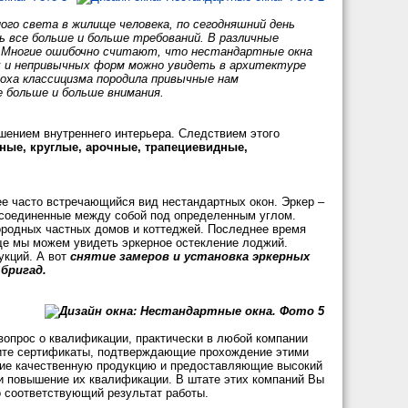
ого света в жилище человека, по сегодняшний день
ь все больше и больше требований. В различные
у. Многие ошибочно считают, что нестандартные окна
х и непривычных форм можно увидеть в архитектуре
поха классицизма породила привычные нам
е больше и больше внимания.
ением внутреннего интерьера. Следствием этого
ные, круглые, арочные, трапециевидные,
е часто встречающийся вид нестандартных окон. Эркер –
, соединенные между собой под определенным углом.
ородных частных домов и коттеджей. Последнее время
ще мы можем увидеть эркерное остекление лоджий.
укций. А вот
снятие замеров и установка эркерных
бригад.
вопрос о квалификации, практически в любой компании
осите сертификаты, подтверждающие прохождение этими
щие качественную продукцию и предоставляющие высокий
и повышение их квалификации. В штате этих компаний Вы
 соответствующий результат работы.