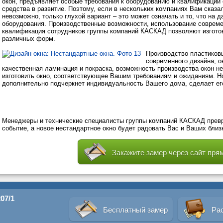
окон, предъявляет особые требования к оборудованию и квалификации 
средства в развитие. Поэтому, если в нескольких компаниях Вам сказа
невозможно, только глухой вариант – это может означать и то, что на 
оборудования. Производственные возможности, использование соврем
квалификация сотрудников группы компаний КАСКАД позволяют изготов
различных форм.
Производство пластиковы
современного дизайна, о
качественная ламинация и покраска, возможность производства окон н
изготовить окно, соответствующее Вашим требованиям и ожиданиям. Но
дополнительно подчеркнет индивидуальность Вашего дома, сделает е
Менеджеры и технические специалисты группы компаний КАСКАД превра
событие, а новое нестандартное окно будет радовать Вас и Ваших близ
Закажите замер через сайт прям
07/1
Бесплатный замер
Ра