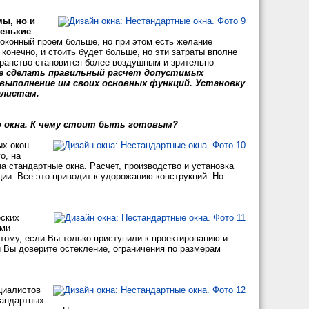
мы, но и
енькие
 оконный проем больше, но при этом есть желание
, конечно, и стоить будет больше, но эти затраты вполне
транство становится более воздушным и зрительно
ее сделать правильный расчет допустимых
 выполнение им своих основных функций. Установку
алистам.
о окна. К чему стоит быть готовым?
ых окон
о, на
а стандартные окна. Расчет, производство и установка
ии. Все это приводит к удорожанию конструкций. Но
еских
ими
оэтому, если Вы только приступили к проектированию и
й Вы доверите остекление, ограничения по размерам
циалистов
тандартных