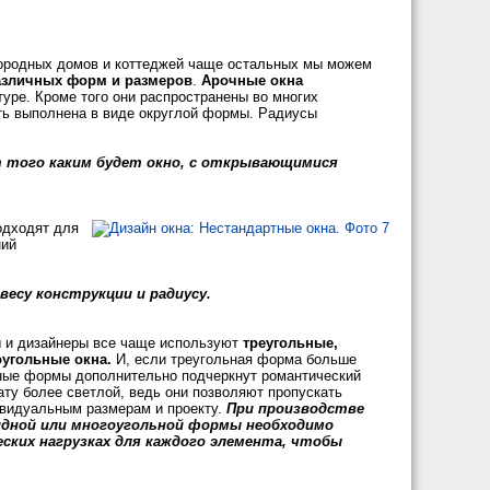
городных домов и коттеджей чаще остальных мы можем
азличных форм и размеров
.
Арочные окна
туре. Кроме того они распространены во многих
сть выполнена в виде округлой формы. Радиусы
т того каким будет окно, с открывающимися
одходят для
ний
весу конструкции и радиусу.
 и дизайнеры все чаще используют
треугольные,
угольные окна.
И, если треугольная форма больше
льные формы дополнительно подчеркнут романтический
ату более светлой, ведь они позволяют пропускать
ивидуальным размерам и проекту.
При производстве
идной или многоугольной формы необходимо
ских нагрузках для каждого элемента, чтобы