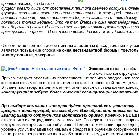
древних времен, когда окно
существовало лишь для обеспечения притока свежего воздуха и дневн
функции окна изменялись и совершенствовались. К окну предъявлялос
периоды истории, следуя веяниям моды, окно изменяло и свою форм
появились только недавно. Это не так. Впервые окна нестандартны
эпох барокко и рококо. И лишь последующая за ними архитектурная э
прямоугольные формы. В последнее время дизайну окон уделяется вс
Окно должно являться декоративным элементом фасада здания и украш
является повышение спроса на
окна нестандартной формы: треуголь
многоугольные, эркерные.
Эркерные окна
– наиболе
это оконные конструкции
Причем следует отметить их популярность не только у владельцев заг
эркерные окна можно встретить в многоэтажных новостройках. Еще ча
В плане производства они мало чем отличаются от стандартных констр
конструкций требует более высокой квалификации монтажных 
При выборе компании, которая будет производить установку
эркерных конструкций, рекомендуем Вам обратить внимание на
квалификацию сотрудников монтажных бригад.
Конечно, на Ваш 
ответят, что их сотрудники самые лучшие. Проверить это легко: запр
сотрудниками профильного обучения. Надежные компании, производя
уровень услуг, вкладывают немалые средства в обучение сотрудников 
не встретите непрофессионала «работающего за еду» и показывающего