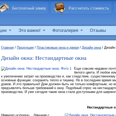
Бесплатный замер
Рассчитать стоимость
ции
Это важно!
Фотогалерея
Отзывы
Главная
/
Продукция
/
Пластиковые окна и двери
/
Дизайн окна
/
Дизайн
Дизайн окна: Нестандартные окна
Еще совсем недавно почт
белого цвета. И любое из
к увеличению затрат на производство и, как следствие, существенном
основные функции: сохранять тепло и тишину. Но в последнее время м
домов. И это правильно! Дом должен быть не только комфортным, но е
предъявлять больше требований к окну. Подобный спрос на нестандарт
производства. И уже сегодня такие окна стали доступными для широког
Нестандартные о
Немного истории… Начиная с