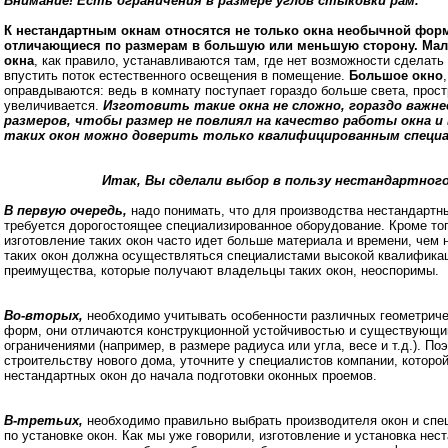
Внимание! Есть ограничения в размере углов стыковки рам.
К нестандартным окнам относятся не только окна необычной фор
отличающиеся по размерам в большую или меньшую сторону.
Мал
окна
, как правило, устанавливаются там, где нет возможности сделать
впустить поток естественного освещения в помещение.
Большое окно
оправдываются: ведь в комнату поступает гораздо больше света, прос
увеличивается.
Изготовить такие окна не сложно, гораздо важн
размеров, чтобы размер не повлиял на качество работы окна и
таких окон можно доверить только квалифицированным специ
Итак, Вы сделали выбор в пользу нестандартног
В первую очередь,
надо понимать, что для производства нестандартн
требуется дорогостоящее специализированное оборудование. Кроме тог
изготовление таких окон часто идет больше материала и времени, чем н
таких окон должна осуществляться специалистами высокой квалификац
преимущества, которые получают владельцы таких окон, неоспоримы.
Во-вторых,
необходимо учитывать особенности различных геометрич
форм, они отличаются конструкционной устойчивостью и существующ
ограничениями (например, в размере радиуса или угла, весе и т.д.). П
строительству нового дома, уточните у специалистов компании, которо
нестандартных окон до начала подготовки оконных проемов.
В-третьих,
необходимо правильно выбрать производителя окон и спе
по установке окон. Как мы уже говорили, изготовление и установка нес