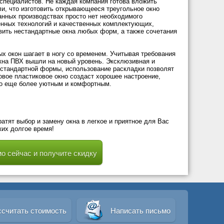
специалистов. Не каждая компания готова вложить
ли, что изготовить открывающееся треугольное окно
данных производствах просто нет необходимого
енных технологий и качественных комплектующих,
ить нестандартные окна любых форм, а также сочетания
х окон шагает в ногу со временем. Учитывая требования
кна ПВХ вышли на новый уровень. Эксклюзивная и
естандартной формы, использование раскладки позволят
вое пластиковое окно создаст хорошее настроение,
го еще более уютным и комфортным.
тят выбор и замену окна в легкое и приятное для Вас
ких долгое время!
о сейчас и получите скидку
ссчитать стоимость
Написать письмо