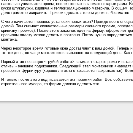
насколько увеличится проем, после того как выломают старые рамы. В
куски штукатурки, кирпича и теплоизоляционного материла. В общем, ес
дело грамотно исправить. Причем сделать это они должны бесплатно.
С чего начинается процесс установки новых окон? Прежде всего специал
домой). Там снимает окончательные размеры оконного проема, определ
кривизну проемов). После этого заказчик едет на фирму, оформляет до
правилам оплату можно делать и поэтапно. Потом нужно определиться 
монтажа.
Через некоторое время готовые окна доставляют к вам домой. Теперь и
тот же день, но чаще монтажников вызывают на следующий день. Как п
Первый этап посвящен <грубой работе>: снимают старые рамы и вставл
отливы - внешние подоконники. Следующий этап монтажники <наводят к
проверяют фурнитуру (хорошо ли окна открываются-закрываются). Дем
И только после этого подписывается акт приемки работ. Вот, собственно,
строительного мусора, то фирма должна сделать это.