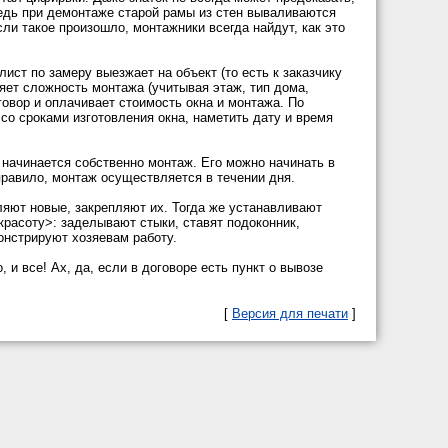
едь при демонтаже старой рамы из стен вываливаются
ли такое произошло, монтажники всегда найдут, как это
ист по замеру выезжает на объект (то есть к заказчику
яет сложность монтажа (учитывая этаж, тип дома,
говор и оплачивает стоимость окна и монтажа. По
со сроками изготовления окна, наметить дату и время
 начинается собственно монтаж. Его можно начинать в
равило, монтаж осуществляется в течении дня.
яют новые, закрепляют их. Тогда же устанавливают
расоту>: заделывают стыки, ставят подоконник,
онстрируют хозяевам работу.
 и все! Ах, да, если в договоре есть пункт о вывозе
[
Версия для печати
]