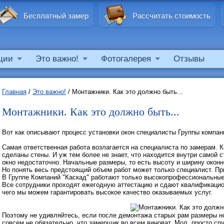
Бесплатный замер
Рассчитать стоимость
ции
Это важно!
Фотогалерея
Отзывы
Главная
/
Это важно!
/
Монтажники. Как это должно быть...
Монтажники. Как это должно быть...
Вот как описывают процесс установки окон специалисты Группы компан
Самая ответственная работа возлагается на специалиста по замерам. Ка
сделаны стены. И уж тем более не знает, что находится внутри самой 
окно недостаточно. Начальные размеры, то есть высоту и ширину оконн
Но понять весь предстоящий объем работ может только специалист. П
В Группе Компаний "Каскад" работают только высокопрофессиональны
Все сотрудники проходят ежегодную аттестацию и сдают квалификацион
чего мы можем гарантировать высокое качество оказываемых услуг.
Поэтому не удивляйтесь, если после демонтажа старых рам размеры но
совсем не обязательно, что замерщик во всем виноват. Мол, просто сп