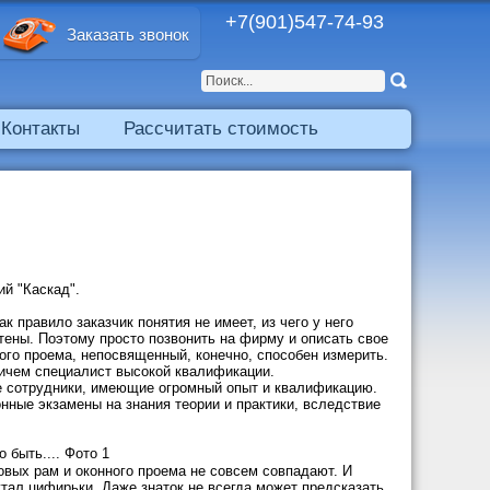
+7(901)547-74-93
Заказать звонок
Контакты
Рассчитать стоимость
ий "Каскад".
к правило заказчик понятия не имеет, из чего у него
стены. Поэтому просто позвонить на фирму и описать свое
ого проема, непосвященный, конечно, способен измерить.
ричем специалист высокой квалификации.
е сотрудники, имеющие огромный опыт и квалификацию.
ные экзамены на знания теории и практики, вследствие
вых рам и оконного проема не совсем совпадают. И
утал цифирьки. Даже знаток не всегда может предсказать,