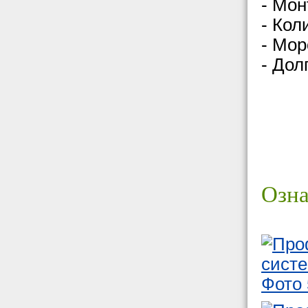
- Мо
- Кол
- Мор
- Дол
Озна