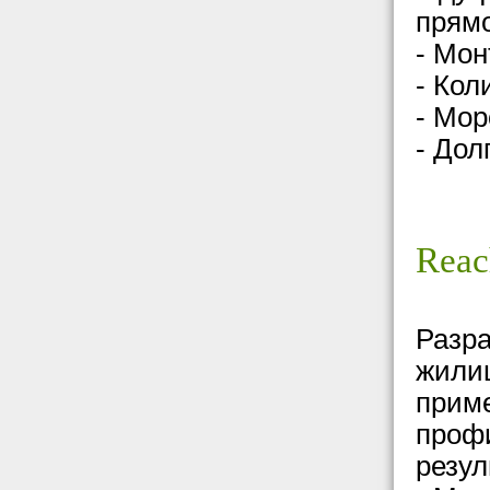
прям
- Мон
- Кол
- Мор
- Дол
Reac
Разра
жилищ
приме
проф
резул