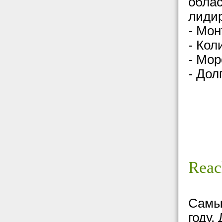
облас
лиди
- Мон
- Кол
- Мор
- Дол
Reac
Самы
году.