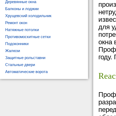
Деревянные окна
произ
Балконы и лоджии
нетру
Хрущевский холодильник
изве
Ремонт окон
для у
Натяжные потолки
потре
Противомоскитные сетки
окна 
Подоконники
Проф
Жалюзи
году.
Защитные рольставни
Стальные двери
Автоматические ворота
Reac
Профи
разра
перед